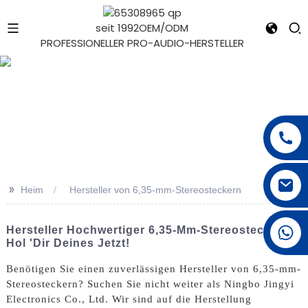
seit 1992
OEM/ODM
PROFESSIONELLER PRO-AUDIO-HERSTELLER
e
>>
Heim
Hersteller von 6,35-mm-Stereosteckern
+1 626 623 2518
Hersteller Hochwertiger 6,35-Mm-Stereostecker |
Hol 'dir Deines Jetzt!
Benötigen Sie einen zuverlässigen Hersteller von 6,35-mm-
Stereosteckern? Suchen Sie nicht weiter als Ningbo Jingyi
Electronics Co., Ltd. Wir sind auf die Herstellung