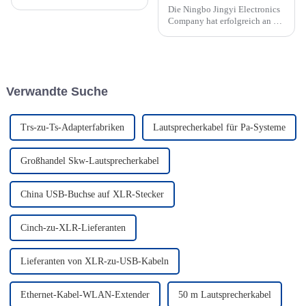
Die Ningbo Jingyi Electronics
Company hat erfolgreich an der
Hong Kong Electronics Fair
(Herbst) teilgenommen, um
vom 13.10.2023 bis zum 1.10.
innovative Produkte im
Ausstellungszentrum in
Verwandte Suche
Hongkong zu präsentieren...
Trs-zu-Ts-Adapterfabriken
Lautsprecherkabel für Pa-Systeme
Großhandel Skw-Lautsprecherkabel
China USB-Buchse auf XLR-Stecker
Cinch-zu-XLR-Lieferanten
Lieferanten von XLR-zu-USB-Kabeln
Ethernet-Kabel-WLAN-Extender
50 m Lautsprecherkabel