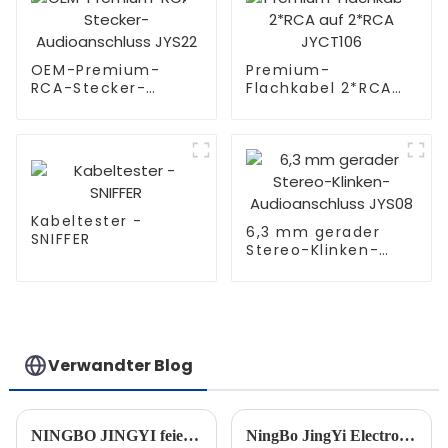
OEM-Premium-
Premium-
RCA-Stecker-
Flachkabel 2*RCA
Audioanschluss
auf 2*RCA JYCT106
JYS22
Kabeltester -
6,3 mm gerader
SNIFFER
Stereo-Klinken-
Audioanschluss
JYS08
Verwandter Blog
NINGBO JINGYI feiert 30-jähriges Jubiläum
NingBo JingYi Electronic Co., Ltd.: Teilnahme an der Hong Kong Autumn Electronics Show