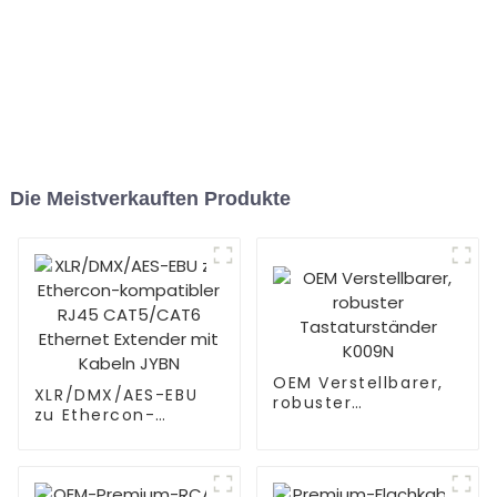
Die Meistverkauften Produkte
OEM Verstellbarer,
XLR/DMX/AES-EBU
robuster
zu Ethercon-
Tastaturständer
kompatibler RJ45
K009N
CAT5/CAT6
Ethernet Extender
mit Kabeln JYBN