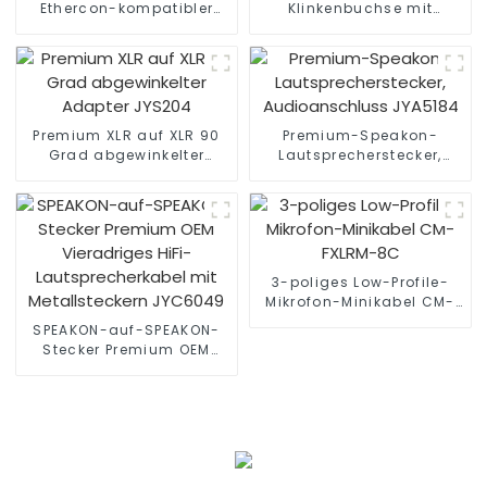
Ethercon-kompatibler
Klinkenbuchse mit
RJ45 CAT5/CAT6 Ethernet
Stummschalter-
Extender JYBN409
Audioanschluss JYS68
Premium XLR auf XLR 90
Premium-Speakon-
Grad abgewinkelter
Lautsprecherstecker,
Adapter JYS204
Audioanschluss JYA5184
3-poliges Low-Profile-
Mikrofon-Minikabel CM-
FXLRM-8C
SPEAKON-auf-SPEAKON-
Stecker Premium OEM
Vieradriges HiFi-
Lautsprecherkabel mit
Metallsteckern JYC6049