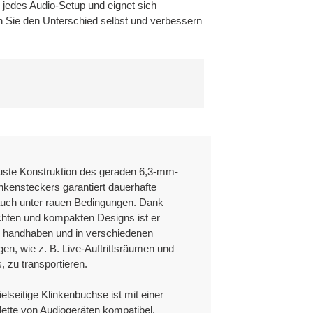
 jedes Audio-Setup und eignet sich
rtermine für jede Bestellung ein.
n Sie den Unterschied selbst und verbessern
ktaufnahme mit unserem zuständigen
 Luft- bis Seefrachtspediteuren.
eos enthalten, einschließlich des Lieferdatums und
rfahrung in der OEM/ODM-Produktion.
enz und Effektivität der
prüfen und nach unserem Ermessen eine Reparatur,
ten Teile vornehmen.
itungen, Bedienungsanleitungen,
essen auf die Reparatur, den Austausch oder die
buste Konstruktion des geraden 6,3-mm-
l für indirekte, zufällige, Folgeschäden oder
nkensteckers garantiert dauerhafte
auch unter rauen Bedingungen. Dank
rzogen.
ichten und kompakten Designs ist er
Jingyi Electronic
u handhaben und in verschiedenen
n, wie z. B. Live-Auftrittsräumen und
, zu transportieren.
ielseitige Klinkenbuchse ist mit einer
 bei allen Fragen und Anliegen rund um das Produkt
lette von Audiogeräten kompatibel,