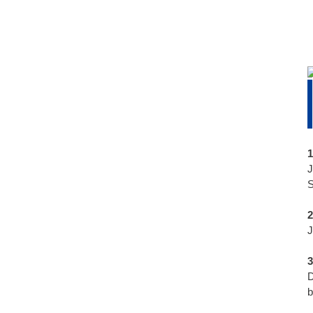
1
J
S
2
J
3
D
b