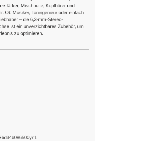
erstärker, Mischpulte, Kopfhörer und
r. Ob Musiker, Toningenieur oder einfach
liebhaber – die 6,3-mm-Stereo-
chse ist ein unverzichtbares Zubehör, um
rlebnis zu optimieren.
eferung und die Einhaltung der Liefertermine für
 in der OEM/ODM-Produktion und Innovation.