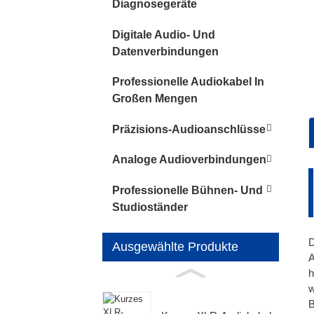
Diagnosegeräte
Digitale Audio- Und
Datenverbindungen
Professionelle Audiokabel In
Großen Mengen
Präzisions-Audioanschlüsse
Q
1
Q
Analoge Audioverbindungen
A
•
e
Professionelle Bühnen- Und
•
Studioständer
•
1
e
K
D
Ausgewählte Produkte
1
A
•
h
1
•
w
2
B