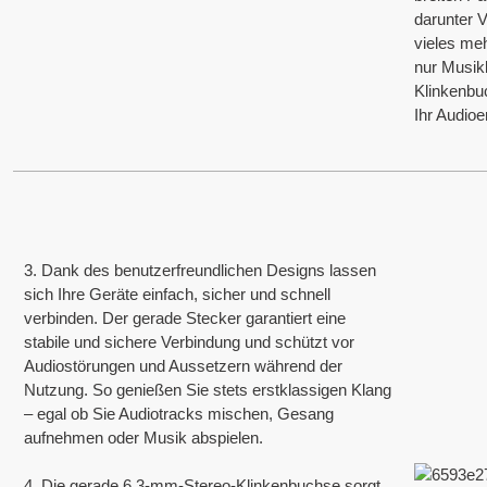
ehilflich ist und eine schnelle und effektive Reaktion gewährleistet.
darunter V
vieles meh
PÜNKTLICHE LIEFERUNG
nur Musik
Klinkenbu
Ihr Audioe
ir verfügen über effiziente Versand- und Lieferprozesse, um eine pünktliche Li
ede Bestellung zu gewährleisten.
TECHNISCHER SUPPORT
3. Dank des benutzerfreundlichen Designs lassen
sich Ihre Geräte einfach, sicher und schnell
ir bieten professionellen technischen Support mit über 30 Jahren Erfahrung
verbinden. Der gerade Stecker garantiert eine
stabile und sichere Verbindung und schützt vor
Audiostörungen und Aussetzern während der
ZERTIFIKATE
Nutzung. So genießen Sie stets erstklassigen Klang
– egal ob Sie Audiotracks mischen, Gesang
aufnehmen oder Musik abspielen.
SO9001/ ISO9002/RoHS /CE/REACH/California Proposition 65.
4. Die gerade 6,3-mm-Stereo-Klinkenbuchse sorgt