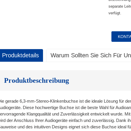
separate Leit
verfügt.
KONTA
Produktdetails
Warum Sollten Sie Sich Für U
ualitätskontrolle
. Garantieumfang:
ualitätskontrolle
ls Erstausrüster (OEM) gewähren wir auf unsere Produkte eine Garantie gegen
 Wir setzen klare und erreichbare Standards und Spezifikati
ines Jahres ab Lieferdatum an den Kunden. Diese Garantie gilt nur für den Ers
Produktbeschreibung
 Überprüfung von Stellen in verschiedenen Phasen des Pro
 Jedes einzelne Produkt wird vor dem Verpacken einer 100
.1 Qualitätssicherung: Wir stellen sicher, dass die von uns versendeten Pro
ntsprechen.
undendienst
ie gerade 6,3-mm-Stereo-Klinkenbuchse ist die ideale Lösung für de
Kundendienst
.2 Einjähriger Ersatz: Wir bieten innerhalb eines Jahres nach Erhalt Ersatz fü
udiogeräte. Diese hochwertige Buchse ist die beste Wahl für Audio
 Ein persönlicher Ansprechpartner im Vertrieb hilft Ihnen be
ervorragende Klangqualität und Zuverlässigkeit entwickelt wurde. M
.3 Service & Support: Auch nach dem Kauf sind Sie nicht allein. Wir bieten I
 Wir garantieren, dass die Qualität unserer Produkte den ve
ird der Anschluss Ihrer Audiogeräte einfach und zuverlässig. Dank ih
. Ablauf bei Garantieansprüchen:
auweise und des intuitiven Designs eignet sich diese Buchse ideal f