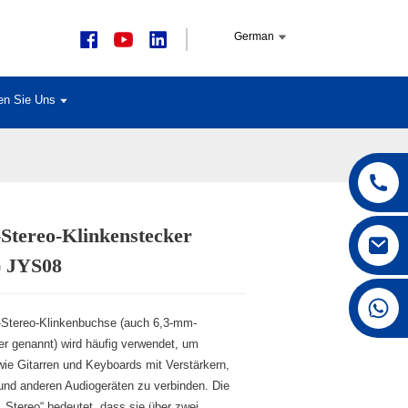
German
en Sie Uns
Stereo-Klinkenstecker
Loading...
Loading...
Loading...
Loading...
) JYS08
+86 15168592711
Stereo-Klinkenbuchse (auch 6,3-mm-
er genannt) wird häufig verwendet, um
wie Gitarren und Keyboards mit Verstärkern,
und anderen Audiogeräten zu verbinden. Die
„Stereo“ bedeutet, dass sie über zwei