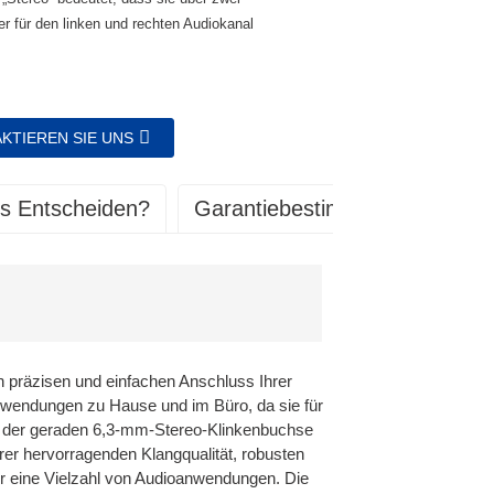
er für den linken und rechten Audiokanal
KTIEREN SIE UNS
ns Entscheiden?
Garantiebestimmungen
 Material- und Verarbeitungsfehler für die Dauer
onen für die Produkte.
tkäufer und ist nicht übertragbar.
duktionsprozesses.
%igen Prüfung unterzogen.
dukte den mit unseren Kunden vereinbarten Standards
n präzisen und einfachen Anschluss Ihrer
r defekte Ware an.
anwendungen zu Hause und im Büro, da sie für
i der Klärung von Fragen und Anliegen.
it der geraden 6,3-mm-Stereo-Klinkenbuchse
hnen kontinuierlich Service und technischen Support.
reinbarten Standards entspricht.
rer hervorragenden Klangqualität, robusten
ür eine Vielzahl von Audioanwendungen. Die