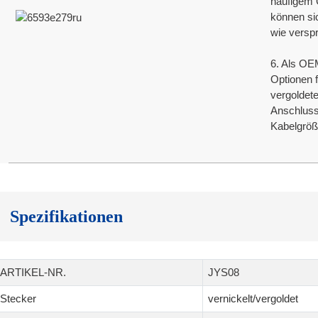
häufigem G
können sic
wie verspr
6. Als OE
Optionen 
vergoldete
Anschluss
Kabelgröß
Spezifikationen
ARTIKEL-NR.
JYS08
Stecker
vernickelt/vergoldet