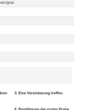
warz/grau
ären
3. Eine Vereinbarung treffen.
6. Bestätigung der ersten Probe