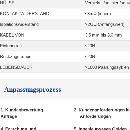
HÜLSE
Vernickelt/satiniert/sch
KONTAKTWIDERSTAND
≤3mΩ (innen)
Isolationswiderstand
>2GΩ (Anfangswert)
KABEL VON
3,5 mm bis 8,0 mm
Einführkraft
≤20N
Rückzugstruppe
≤20N
LEBENSDAUER
>1000 Paarungszyklen
Anpassungsprozess
1. Kundenbewertung
2. Kundenanforderungen kl
Anfrage
Anforderungen
4. Forschung und
5. Ingenieurwesen Golden