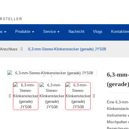
ERSTELLER
ns
Produkte
Service
Nachricht
Vlogs
Kontaktier
Anschluss
6,3-mm-Stereo-Klinkenstecker (gerade) JYS08
6,3-mm-
Loading...
Loading...
(gerade
Eine 6,3-mm-
Klinkensteck
Instrumente 
Mischpulten 
Bezeichnung 