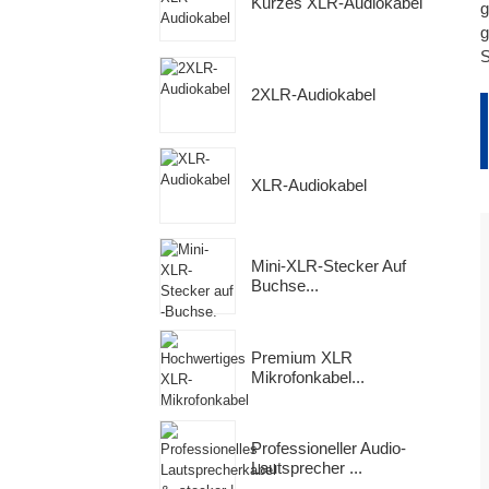
P
B
Kurzes XLR-Audiokabel
g
•
g
2
•
S
V
2XLR-Audiokabel
T
2
d
•
•
2
XLR-Audiokabel
e
•
3
U
Mini-XLR-Stecker Auf
R
Buchse...
S
J
Premium XLR
Mikrofonkabel...
Professioneller Audio-
Lautsprecher ...
W