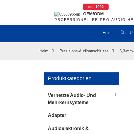
seit 1992
OEM/ODM
PROFESSIONELLER PRO-AUDIO-H
Heim
Über U
Heim
Präzisions-Audioanschlüsse
6,3-mm-
Produktkategorien
..
..
Loading...
Loading...
Vernetzte Audio- Und
Mehrkernsysteme
Adapter
Audioelektronik &