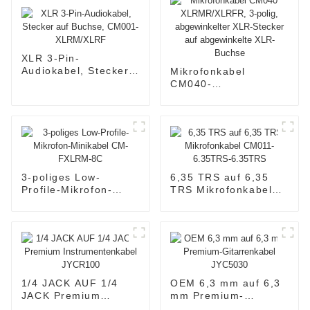
XLR 3-Pin-
Audiokabel, Stecker
Mikrofonkabel
auf Buchse, CM001-
CM040-
XLRM/XLRF
XLRMR/XLRFR, 3-
polig, abgewinkelter
XLR-Stecker auf
abgewinkelte XLR-
Buchse
3-poliges Low-
6,35 TRS auf 6,35
Profile-Mikrofon-
TRS Mikrofonkabel
Minikabel CM-
CM011-6.35TRS-
FXLRM-8C
6.35TRS
1/4 JACK AUF 1/4
OEM 6,3 mm auf 6,3
JACK Premium
mm Premium-
Instrumentenkabel
Gitarrenkabel