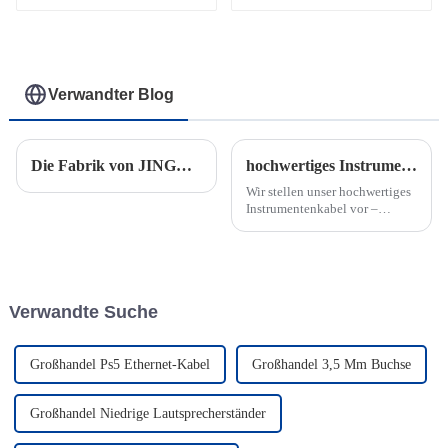
JYCR100
JYC5030
Verwandter Blog
Die Fabrik von JINGYI in Thailand bereitet sich auf die große Eröffnung vor
hochwertiges Instrumentenkabel
Wir stellen unser hochwertiges
Instrumentenkabel vor –
gerader 1/4-Zoll-Stecker auf
geraden 1/4-Zoll-Stecker.
Dieses Premium-
Instrumentenkabel wurde
entwickelt, um Musikern und
Verwandte Suche
Zuhörern außergewöhnlichen
Klang und Zuverlässigkeit zu
bieten.
Großhandel Ps5 Ethernet-Kabel
Großhandel 3,5 Mm Buchse
Großhandel Niedrige Lautsprecherständer