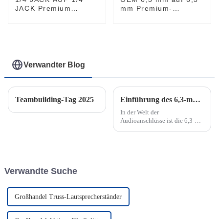
JACK Premium
mm Premium-
Instrumentenkabel
Gitarrenkabel
JYCR100
JYC5030
Verwandter Blog
Teambuilding-Tag 2025
Einführung des 6,3-mm-Stereo-Klinkensteckers: Für ein besseres Audioerlebnis
In der Welt der
Audioanschlüsse ist die 6,3-
mm-Stereo-Klinkenbuchse seit
langem ein fester Bestandteil
für den Anschluss
verschiedener Audiogeräte.
Dieser vielseitige Anschluss,
Verwandte Suche
auch als 1/4-Zoll-
Klinkenbuchse bekannt, ist ein
...
Großhandel Truss-Lautsprecherständer