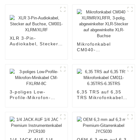
XLR 3-Pin-
Audiokabel, Stecker
Mikrofonkabel
auf Buchse, CM001-
CM040-
XLRM/XLRF
XLRMR/XLRFR, 3-
polig, abgewinkelter
XLR-Stecker auf
abgewinkelte XLR-
Buchse
3-poliges Low-
6,35 TRS auf 6,35
Profile-Mikrofon-
TRS Mikrofonkabel
Minikabel CM-
CM011-6.35TRS-
FXLRM-8C
6.35TRS
1/4 JACK AUF 1/4
OEM 6,3 mm auf 6,3