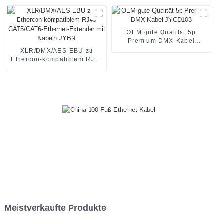
Extender JYBN409
Extender JYBN410
OEM gute Qualität 5p
Premium DMX-Kabel
JYCD103
XLR/DMX/AES-EBU zu
Ethercon-kompatiblem RJ45
CAT5/CAT6-Ethernet-
Extender mit Kabeln JYBN
Meistverkaufte Produkte