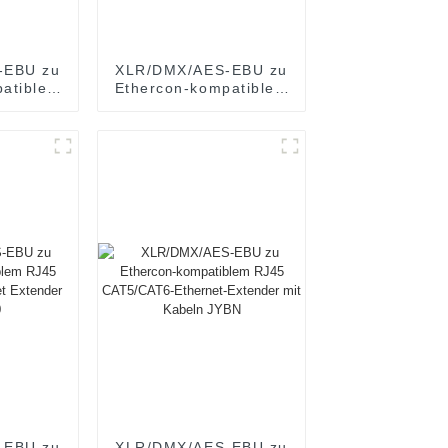
-EBU zu
XLR/DMX/AES-EBU zu
patiblem
Ethercon-kompatiblem
CAT6-
RJ45 CAT5/CAT6
nder mit
Ethernet Extender
BN407
JYBN408
-EBU zu
XLR/DMX/AES-EBU zu