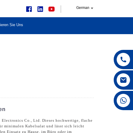
German
ieren Sie Uns
+86 15168592711
en
Electronics Co., Ltd. Dieses hochwertige, flache
r minimalen Kabelsalat und lässt sich leicht
 den Einsatz zu Hause, im Büro oder im