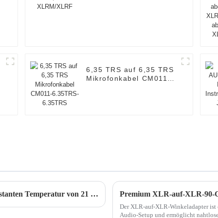
6,35 TRS auf 6,35 TRS
-
Mikrofonkabel CM011-
6.35TRS-6.35TRS
JINGYI THAILAND – Workshop zur konstanten Temperatur von 21 Grad (Youtube)
Der XLR-auf-XLR-Winkeladapter ist 
Audio-Setup und ermöglicht nahtlos