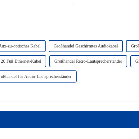
Kabeln und Audiogeräten. Dieser Pre
Aux-zu-optisches Kabel
Großhandel Geschirmtes Audiokabel
Groß
 20 Fuß Ethernet-Kabel
Großhandel Retro-Lautsprecherständer
G
roßhandel für Audio-Lautsprecherständer