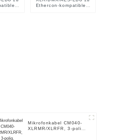
patiblem
Ethercon-kompatiblem
/CAT6
RJ45 CAT5/CAT6-
tender
Ethernet-Extender mit
0
Kabeln JYBN
Mikrofonkabel CM040-
XLRMR/XLRFR, 3-polig,
abgewinkelter XLR-
Stecker auf