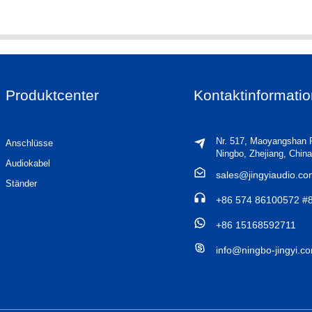
Produktcenter
Kontaktinformati
Nr. 517, Maoyangshan 
Anschlüsse
Ningbo, Zhejiang, China
Audiokabel
sales@jingyiaudio.c
Ständer
+86 574 86100572 #
+86 15168592711
info@ningbo-jingyi.c