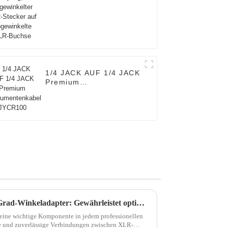
abgewinkelte XLR-
Buchse
1/4 JACK AUF 1/4 JACK
Premium
Instrumentenkabel
JYCR100
Premium XLR-auf-XLR-90-Grad-Winkeladapter: Gewährleistet optimale Signalübertragung
eine wichtige Komponente in jedem professionellen
e und zuverlässige Verbindungen zwischen XLR-