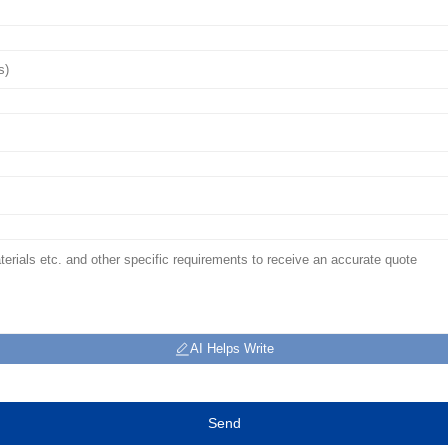
AI Helps Write
Send