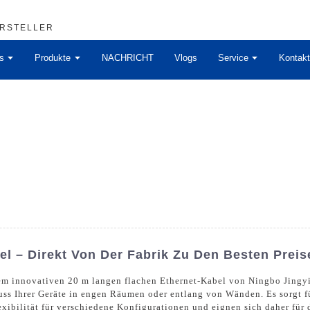
ERSTELLER
s
Produkte
NACHRICHT
Vlogs
Service
Kontakt
el – Direkt Von Der Fabrik Zu Den Besten Preis
em innovativen 20 m langen flachen Ethernet-Kabel von Ningbo Jingyi 
uss Ihrer Geräte in engen Räumen oder entlang von Wänden. Es sorgt fü
xibilität für verschiedene Konfigurationen und eignen sich daher für