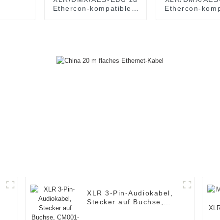
Ethercon-kompatiblem
Ethercon-kom
RJ45 CAT5/CAT6
RJ45 CAT5
Ethernet Extender
Ethernet Ex
JYBN409
JYBN41
XLR 3-Pin-Audiokabel,
Stecker auf Buchse,
CM001-XLRM/XLRF