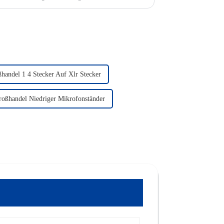
mium-Adapter...
handel 1 4 Stecker Auf Xlr Stecker
roßhandel Niedriger Mikrofonständer