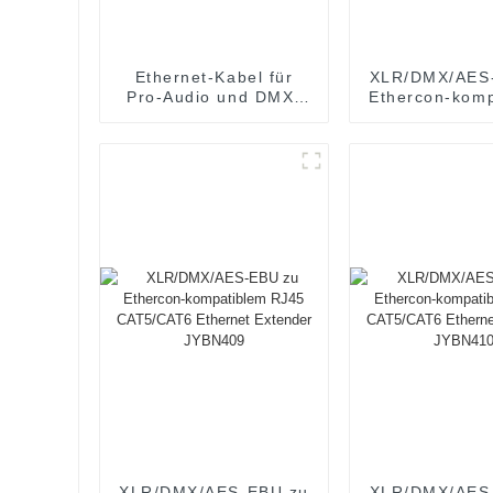
Ethernet-Kabel für
XLR/DMX/AES
Pro-Audio und DMX-
Ethercon-kom
Beleuchtung JYBN405
RJ45 CAT5/
Ethernet-Exte
Kabeln JY
XLR/DMX/AES-EBU zu
XLR/DMX/AES