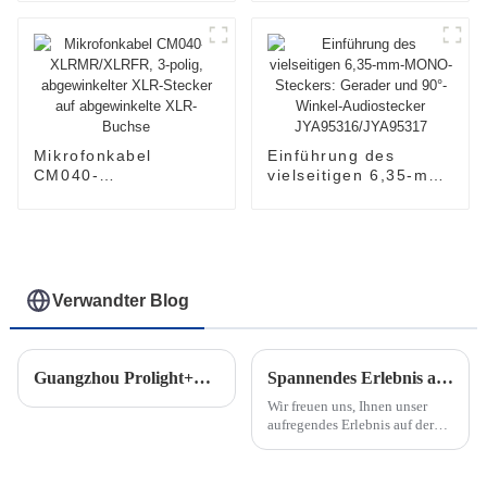
JYC5026
FXLRM-8C
Mikrofonkabel
Einführung des
CM040-
vielseitigen 6,35-mm-
XLRMR/XLRFR, 3-
MONO-Steckers:
polig, abgewinkelter
Gerader und 90°-
XLR-Stecker auf
Winkel-Audiostecker
abgewinkelte XLR-
JYA95316/JYA95317
Buchse
Verwandter Blog
Guangzhou Prolight+Sound 2024 – JINGYI
Spannendes Erlebnis auf der NAMM Show 2025 – Eine Demonstration des Erfolgs von JINGYI Electronics
Wir freuen uns, Ihnen unser
aufregendes Erlebnis auf der
NAMM Show 2025 im
pulsierenden Los Angeles,
USA, präsentieren zu können.