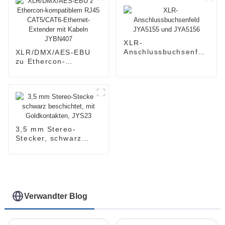
XLR-
Anschlussbuchsenfeld
XLR/DMX/AES-EBU
JYA5155 und
zu Ethercon-
JYA5156
kompatiblem RJ45
CAT5/CAT6-Ethernet-
Extender mit Kabeln
JYBN407
3,5 mm Stereo-
Stecker, schwarz
beschichtet, mit
Goldkontakten,
JYS23
Verwandter Blog