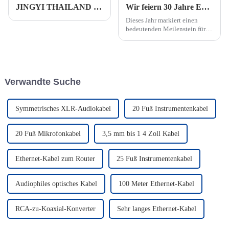
JINGYI THAILAND – Workshop zur konstanten Temperatur von 21 Grad (Youtube)
Wir feiern 30 Jahre Exzellenz: Das 30-jährige Jubiläum unserer Fabrik
Dieses Jahr markiert einen
bedeutenden Meilenstein für
unsere Fabrik, da wir unser 30-
jähriges Jubiläum feiern.
Verwandte Suche
Symmetrisches XLR-Audiokabel
20 Fuß Instrumentenkabel
20 Fuß Mikrofonkabel
3,5 mm bis 1 4 Zoll Kabel
Ethernet-Kabel zum Router
25 Fuß Instrumentenkabel
Audiophiles optisches Kabel
100 Meter Ethernet-Kabel
RCA-zu-Koaxial-Konverter
Sehr langes Ethernet-Kabel