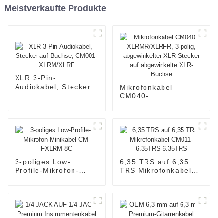
Meistverkaufte Produkte
XLR 3-Pin-
Audiokabel, Stecker
Mikrofonkabel
auf Buchse, CM001-
CM040-
XLRM/XLRF
XLRMR/XLRFR, 3-
polig, abgewinkelter
XLR-Stecker auf
abgewinkelte XLR-
Buchse
3-poliges Low-
6,35 TRS auf 6,35
Profile-Mikrofon-
TRS Mikrofonkabel
Minikabel CM-
CM011-6.35TRS-
FXLRM-8C
6.35TRS