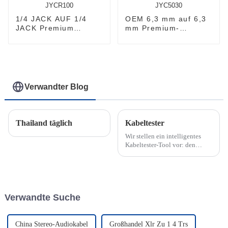
1/4 JACK AUF 1/4
OEM 6,3 mm auf 6,3
JACK Premium
mm Premium-
Instrumentenkabel
Gitarrenkabel
JYCR100
JYC5030
Verwandter Blog
Thailand täglich
Kabeltester
Wir stellen ein intelligentes
Kabeltester-Tool vor: den
Sniffer. Der Sniffer, auch XLR-
Kabeltester genannt, ist ein
Werkzeug zur schnellen
Fehlersuche bei Mikrofon- und
Instrumentenverkabelungen. Er
Verwandte Suche
ist ein unverzichtbares
Werkzeug in...
China Stereo-Audiokabel
Großhandel Xlr Zu 1 4 Trs