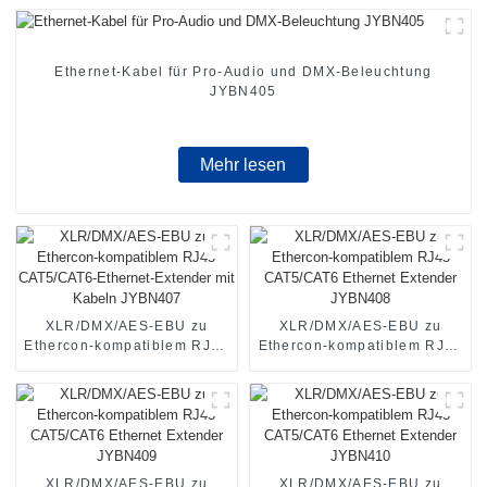
Ethernet-Kabel für Pro-Audio und DMX-Beleuchtung
JYBN405
Mehr lesen
XLR/DMX/AES-EBU zu
XLR/DMX/AES-EBU zu
Ethercon-kompatiblem RJ45
Ethercon-kompatiblem RJ45
CAT5/CAT6-Ethernet-
CAT5/CAT6 Ethernet
Extender mit Kabeln
Extender JYBN408
JYBN407
XLR/DMX/AES-EBU zu
XLR/DMX/AES-EBU zu