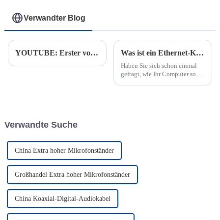
Verwandter Blog
YOUTUBE: Erster voller Container mit Audiokabel auf dem Weg von Thailand in die USA
Was ist ein Ethernet-Kabel und wie funktioniert es?
Haben Sie sich schon einmal
gefragt, wie Ihr Computer so
reibungslos mit dem Internet
verbunden werden kann? Hier
kommt ein Ethernet-Kabel ins
Spiel. Es handelt sich um ein
spezielles Netzwerkkabel, das
Verwandte Suche
Geräte verbindet...
China Extra hoher Mikrofonständer
Großhandel Extra hoher Mikrofonständer
China Koaxial-Digital-Audiokabel