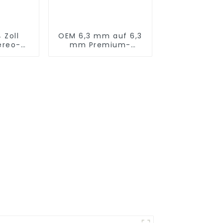
 Zoll
OEM 6,3 mm auf 6,3
ereo-
mm Premium-
-
Gitarrenkabel
hluss
JYC5030
2