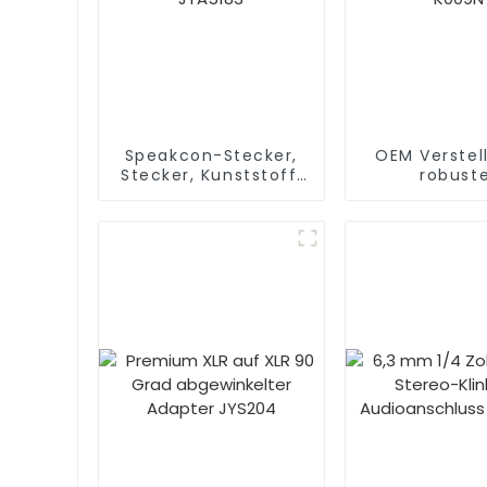
Speakcon-Stecker,
OEM Verstell
Stecker, Kunststoff,
robust
JYA5183
Tastaturst
K009N