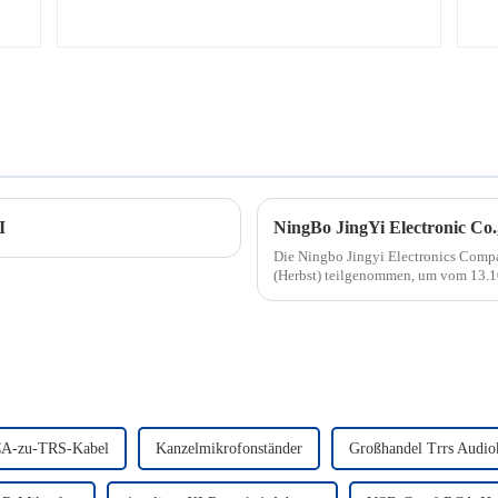
I
Die Ningbo Jingyi Electronics Compa
(Herbst) teilgenommen, um vom 13.1
Ausstellungszentrum in Hongkong zu 
CA-zu-TRS-Kabel
Kanzelmikrofonständer
Großhandel Trrs Audio