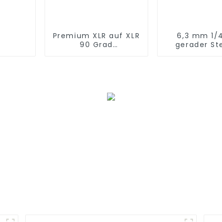
Premium XLR auf XLR
6,3 mm 1/4
90 Grad
gerader St
abgewinkelter
Klinken
Adapter JYS204
Audioansc
JYA527