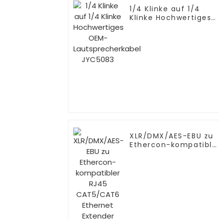
1/4 Klinke auf 1/4
Klinke Hochwertiges
OEM-
Lautsprecherkabel
JYC5083
XLR/DMX/AES-EBU zu
Ethercon-kompatible
RJ45 CAT5/CAT6
Ethernet Extender
JYBN408