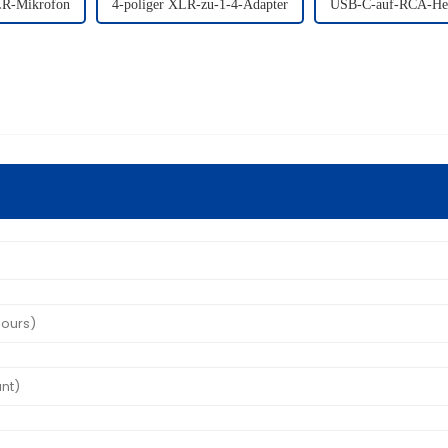
LR-Mikrofon
4-poliger XLR-zu-1-4-Adapter
USB-C-auf-RCA-Hers