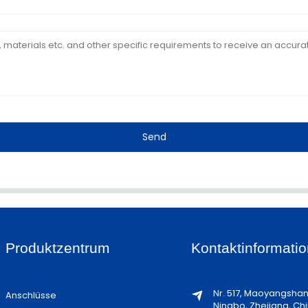
Send
Produktzentrum
Kontaktinformatio
Nr. 517, Maoyangsha
Anschlüsse
Ningbo, Zhejiang, Ch