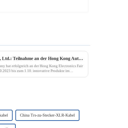
NingBo JingYi Electronic Co., Ltd.: Teilnahme an der Hong Kong Autumn Electronics Show
ny hat erfolgreich an der Hong Kong Electronics Fair
0.2023 bis zum 1.10. innovative Produkte im
präsentieren...
kabel
China Trs-zu-Stecker-XLR-Kabel