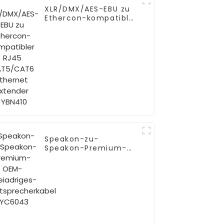
XLR/DMX/AES-EBU zu
Ethercon-kompatibler
RJ45 CAT5/CAT6
Ethernet Extender
JYBN410
Speakon-zu-
Speakon-Premium-
OEM-Zweiadriges-
Lautsprecherkabel
JYC6043