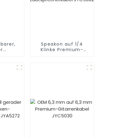
barer,
Speakon auf 1/4
er
Klinke Premium-
änder
Lautsprecherkabel
JYC5082