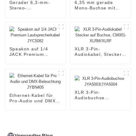
Gerader 6,3-mm-
6,35 mm gerade
Stereo-
Mono-Buchse mit
Klinkenstecker-
Stummschalter
Audioanschluss
Audioanschluss
JYS08
JYS68
Speakon auf 1/4
XLR 3-Pin-
JACK Premium
Audiokabel, Stecker
Lautsprecherkabel
auf Buchse, CM001-
JYC5082
XLRM/XLRF
XLR 3-Pin-
Ethernet-Kabel für
Audiobuchse
Pro-Audio und DMX-
JYA5003/JYA5004
Beleuchtung
JYBN405
Verwandter Blog