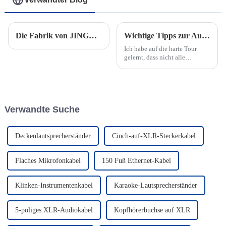
Die Fabrik von JINGYI in Thailand bereitet sich auf die große Eröffnung vor
Wichtige Tipps zur Auswahl des perfekten Instrumentenkabels
Ich habe auf die harte Tour
gelernt, dass nicht alle
Instrumentenkabel gleich sind.
Das richtige Kabel kann Ihrer
Gitarre oder Ihrem Keyboard
einen klaren und vollen Klang
verleihen, während das falsche
Verwandte Suche
Sie f...
Deckenlautsprecherständer
Cinch-auf-XLR-Steckerkabel
Flaches Mikrofonkabel
150 Fuß Ethernet-Kabel
Klinken-Instrumentenkabel
Karaoke-Lautsprecherständer
5-poliges XLR-Audiokabel
Kopfhörerbuchse auf XLR