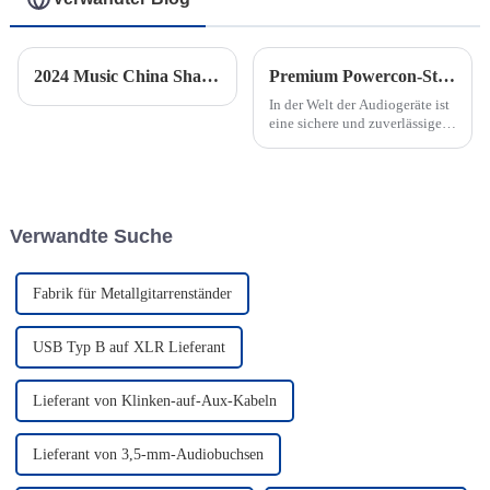
2024 Music China Shanghai
Premium Powercon-Stecker: Die ultimative Audio-Anschlusslösung
In der Welt der Audiogeräte ist
eine sichere und zuverlässige
Stromverbindung für die
Gewährleistung einer
erstklassigen Leistung von
entscheidender Bedeutung.
Verwandte Suche
Fabrik für Metallgitarrenständer
USB Typ B auf XLR Lieferant
Lieferant von Klinken-auf-Aux-Kabeln
Lieferant von 3,5-mm-Audiobuchsen