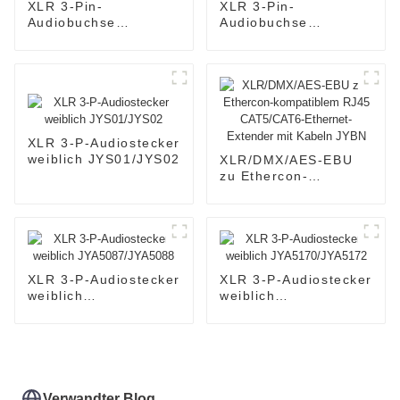
XLR 3-Pin-
XLR 3-Pin-
Audiobuchse
Audiobuchse
JYA5003/JYA5004
JYA5053G/JYA5054G
XLR 3-P-Audiostecker
weiblich JYS01/JYS02
XLR/DMX/AES-EBU
zu Ethercon-
kompatiblem RJ45
CAT5/CAT6-Ethernet-
Extender mit Kabeln
JYBN
XLR 3-P-Audiostecker
XLR 3-P-Audiostecker
weiblich
weiblich
JYA5087/JYA5088
JYA5170/JYA5172
Verwandter Blog