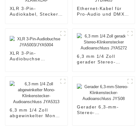
XLR 3-Pin-
Ethernet-Kabel für
Audiokabel, Stecker
Pro-Audio und DMX-
auf Buchse, CM001-
Beleuchtung
XLRM/XLRF
JYBN405
XLR 3-Pin-
6,3 mm 1/4 Zoll
Audiobuchse
gerader Stereo-
JYA5003/JYA5004
Klinkenstecker
Audioanschluss
JYA5272
Gerader 6,3-mm-
6,3 mm 1/4 Zoll
Stereo-
abgewinkelter Mono-
Klinkenstecker-
Klinkenstecker-
Audioanschluss
Audioanschluss
JYS08
JYA5313