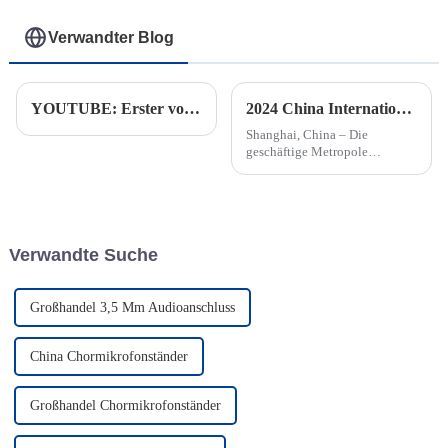
Verwandter Blog
YOUTUBE: Erster voller Container mit Audiokabel auf dem Weg von Thailand in die USA
2024 China Internationale Musikinstrumentenausstellung in Shanghai
Shanghai, China – Die
geschäftige Metropole
Shanghai war kürzlich
Gastgeber der mit Spannung
erwarteten China International
Musical Instruments
Exhibition, einem erstklassigen
Verwandte Suche
Event, das …
Großhandel 3,5 Mm Audioanschluss
China Chormikrofonständer
Großhandel Chormikrofonständer