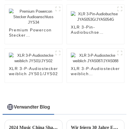
JYS22
JYA5184
XLR 3-Pin-
Premium Powercon
Audiobuchse
Stecker
JYA5053G/JYA5054G
Audioanschluss
JYS34
XLR 3-P-Audiostecker
XLR 3-P-Audiostecker
weiblich JYS01/JYS02
weiblich
JYA5087/JYA5088
Verwandter Blog
2024 Music China Shanghai
Wir feiern 30 Jahre Exzellenz: Das 30-jährige Jubiläum unserer Fabrik