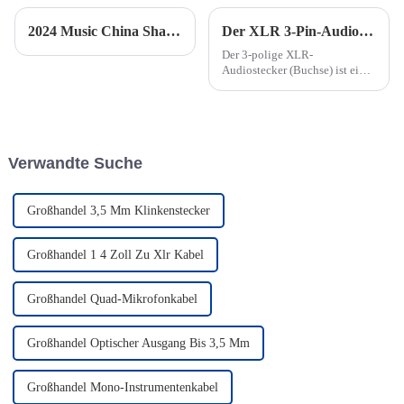
2024 Music China Shanghai
Der XLR 3-Pin-Audiostecker: Eine zuverlässige Lösung für symmetrische Audiosignale
Der 3-polige XLR-
Audiostecker (Buchse) ist ein
Klassiker in der Audioindustrie
und bekannt für seine
Langlebigkeit und die
Fähigkeit, unerwünschte
Störungen zu vermeiden. Er
Verwandte Suche
wurde speziell für
symmetrische Audiosignale
entwickelt und...
Großhandel 3,5 Mm Klinkenstecker
Großhandel 1 4 Zoll Zu Xlr Kabel
Großhandel Quad-Mikrofonkabel
Großhandel Optischer Ausgang Bis 3,5 Mm
Großhandel Mono-Instrumentenkabel