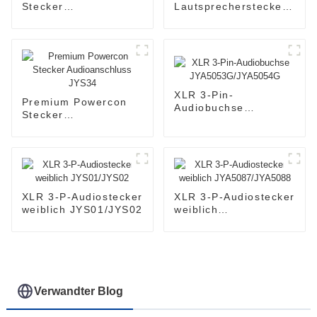
Stecker
Lautsprecherstecker
Audioanschluss
Audioanschluss
JYS22
JYA5184
XLR 3-Pin-
Premium Powercon
Audiobuchse
Stecker
JYA5053G/JYA5054G
Audioanschluss
JYS34
XLR 3-P-Audiostecker
XLR 3-P-Audiostecker
weiblich JYS01/JYS02
weiblich
JYA5087/JYA5088
Verwandter Blog