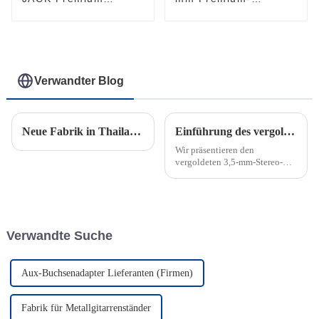
Instrumentenkabel
Gitarrenkabel
JYCR100
JYC5030
Verwandter Blog
Neue Fabrik in Thailand bereitet sich auf die Eröffnung vor
Einführung des vergoldeten 3,5-mm-Stereo-Audioanschlusses
Wir präsentieren den
vergoldeten 3,5-mm-Stereo-
Audioanschluss – die
ultimative Lösung für alle Ihre
Audio-
Konnektivitätsanforderungen
Verwandte Suche
Aux-Buchsenadapter Lieferanten (Firmen)
Fabrik für Metallgitarrenständer