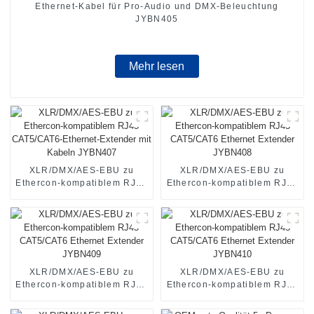
Ethernet-Kabel für Pro-Audio und DMX-Beleuchtung
JYBN405
Mehr lesen
XLR/DMX/AES-EBU zu
XLR/DMX/AES-EBU zu
Ethercon-kompatiblem RJ45
Ethercon-kompatiblem RJ45
CAT5/CAT6-Ethernet-
CAT5/CAT6 Ethernet
Extender mit Kabeln
Extender JYBN408
JYBN407
XLR/DMX/AES-EBU zu
XLR/DMX/AES-EBU zu
Ethercon-kompatiblem RJ45
Ethercon-kompatiblem RJ45
CAT5/CAT6 Ethernet
CAT5/CAT6 Ethernet
Extender JYBN409
Extender JYBN410