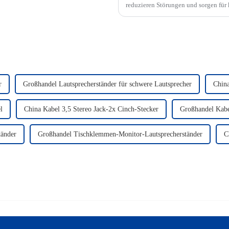
reduzieren Störungen und sorgen für 
Fi-Audio und die zunehmende Verbrei
r
Großhandel Lautsprecherständer für schwere Lautsprecher
China
l
China Kabel 3,5 Stereo Jack-2x Cinch-Stecker
Großhandel Kabe
tänder
Großhandel Tischklemmen-Monitor-Lautsprecherständer
C