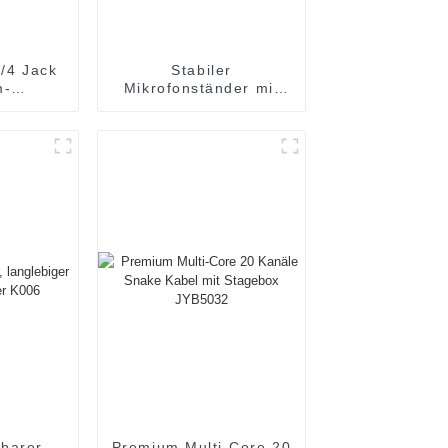
1/4 Jack
Stabiler
m-
Mikrofonständer mit
abel
Gummi-
-
Handverriegelung
35TS
MC001
barer,
Premium Multi-Core 20