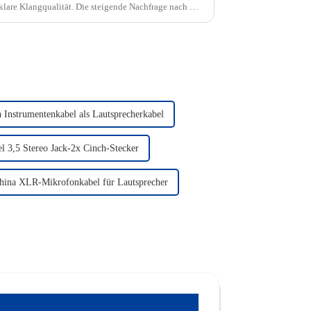
klare Klangqualität. Die steigende Nachfrage nach Hi-
tung von Live-S...
 Instrumentenkabel als Lautsprecherkabel
l 3,5 Stereo Jack-2x Cinch-Stecker
hina XLR-Mikrofonkabel für Lautsprecher