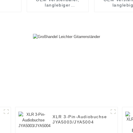
langlebiger
langlebi
Keyboardständer
Keyboardstän
K009N
XLR 3-Pin-Audiobuchse
JYA5003/JYA5004