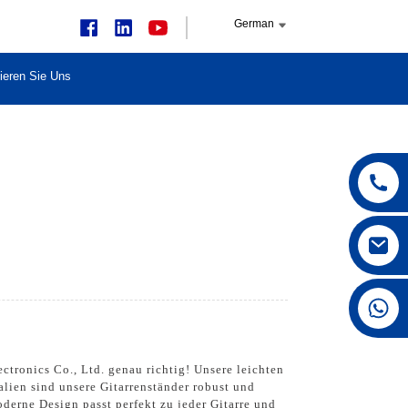
German
ieren Sie Uns
+86 15168592711
ctronics Co., Ltd. genau richtig! Unsere leichten
alien sind unsere Gitarrenständer robust und
oderne Design passt perfekt zu jeder Gitarre und