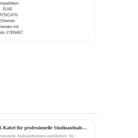
Kabeln JYBN407
Top 10 der rauscharmen XLR-Kabel für professionelle Studioaufnahmen: Ein Einkaufsführer für 2025
ssionelle Audioaufnahmen unerlässlich. Sie