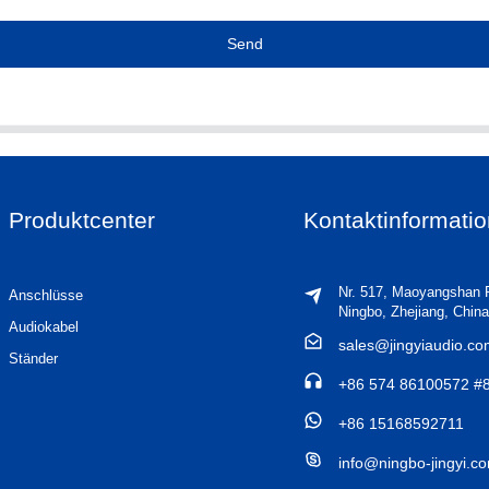
Send
Produktcenter
Kontaktinformati
Nr. 517, Maoyangshan 
Anschlüsse
Ningbo, Zhejiang, China
Audiokabel
sales@jingyiaudio.c
Ständer
+86 574 86100572 #
+86 15168592711
info@ningbo-jingyi.c