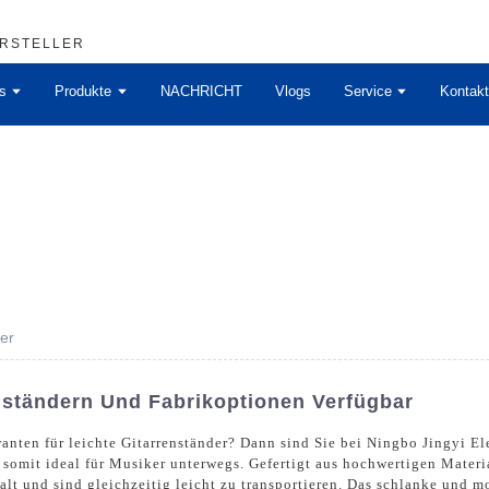
ERSTELLER
s
Produkte
NACHRICHT
Vlogs
Service
Kontakt
er
nständern Und Fabrikoptionen Verfügbar
nten für leichte Gitarrenständer? Dann sind Sie bei Ningbo Jingyi Ele
 somit ideal für Musiker unterwegs. Gefertigt aus hochwertigen Materi
alt und sind gleichzeitig leicht zu transportieren. Das schlanke und m