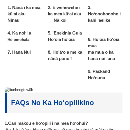
1. Nānā i ka mea
2. E wehewehe i
3.
kūʻai aku
ka mea kūʻai aku
Hoʻonohonoho i
Ninau
Nā koi
kahi ʻaelike
4. Ka noiʻi a
5. 'Enekinia Gula
Hōʻoia hōʻoia
6. Hōʻoia hōʻoia
Hoʻomohala
mua
7. Hana Nui
8. Ho'āʻo a me ka
ma mua o ka
nānā ponoʻī
hana nui ʻana
9. Packand
Hoʻouna
FAQs No Ka Hoʻopilikino
1.Can mākou e hoʻopili i nā mea hoʻohui?
ʻAe, hiki iā ʻoe. Hana mākou i nā mea hoʻohui iā mākou iho.