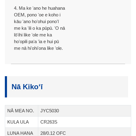
4. Ma ke ʻano he huahana
OEM, pono ʻoe e koho i
kāu ʻano hoʻohui ponoʻī
me ka ʻili o ka pūpū. ʻO nā
lōʻihi like ʻole me ka
hoʻopili paʻa ʻia e hui pū
me nā hiʻohiʻona like ʻole.
Nā Kikoʻī
NĀ MEA NO.
JYC5030
KULA ULA
CR263S
LUNA HANA
28/0.12 OFC