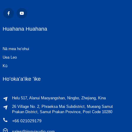
Huahana Huahana
Nā mea hoʻohui
Uea Leo
Kū
Hoʻokaʻaʻike ʻike
Helu 517, Alanui Maoyangshan, Ningbo, Zhejiang, Kina
26 Village No. 2, Phraeksa Mai Subdistrict, Mueang Samut
Prakan District, Samut Prakan Province, Post Code 10280
+66 021029179
sales@jingyiaudio.com