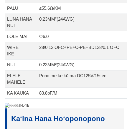
PALU
≤55.6Ω/KM
LUNA HANA
0.23MM²(24AWG)
NUI
LOLE MAI
Φ6.0
WIRE
28/0.12 OFC+PE+C-PE+BD128/0.1 OFC
IKE
NUI
0.23MM²(24AWG)
ELELE
Pono me ke kū ma DC125V/15sec.
MAHELE
KA KAUKA
83.8pF/M
Kaʻina Hana Hoʻoponopono