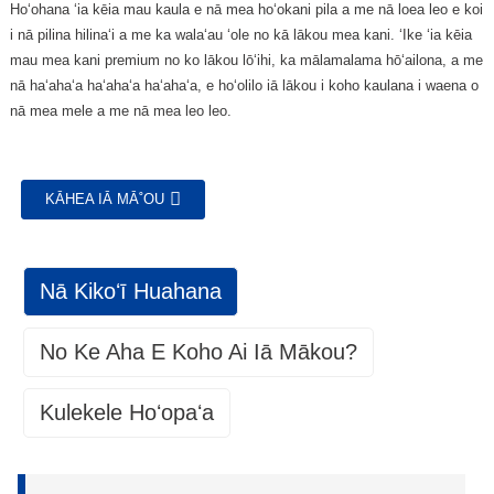
Hoʻohana ʻia kēia mau kaula e nā mea hoʻokani pila a me nā loea leo e koi
i nā pilina hilinaʻi a me ka walaʻau ʻole no kā lākou mea kani. ʻIke ʻia kēia
mau mea kani premium no ko lākou lōʻihi, ka mālamalama hōʻailona, ​​a me
nā haʻahaʻa haʻahaʻa haʻahaʻa, e hoʻolilo iā lākou i koho kaulana i waena o
nā mea mele a me nā mea leo leo.
KĀHEA IĀ MĀ˚OU
Nā Kikoʻī Huahana
No Ke Aha E Koho Ai Iā Mākou?
Kulekele Hoʻopaʻa
Ka Mana Mana
1. Uku hoʻohiki:
Ka Mana Mana
Ma ke ʻano he hale hana Mea Hana Mea Pono (OEM), hōʻoia mākou i
• Hoʻonohonoho mākou i nā kūlana kūpono a me nā