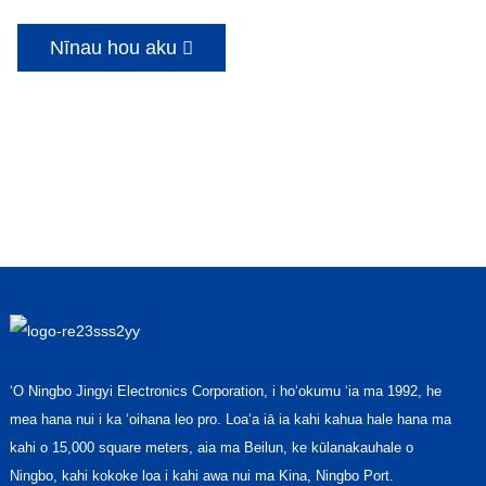
Nīnau hou aku
ʻO Ningbo Jingyi Electronics Corporation, i hoʻokumu ʻia ma 1992, he
mea hana nui i ka ʻoihana leo pro. Loaʻa iā ia kahi kahua hale hana ma
kahi o 15,000 square meters, aia ma Beilun, ke kūlanakauhale o
Ningbo, kahi kokoke loa i kahi awa nui ma Kina, Ningbo Port.