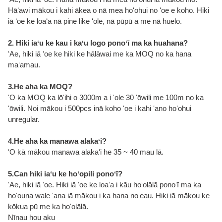
Hāʻawi mākou i kahi ākea o nā mea hoʻohui no ʻoe e koho. Hiki
iā ʻoe ke loaʻa nā pine like ʻole, nā pūpū a me nā huelo.
2. Hiki iaʻu ke kau i kaʻu logo ponoʻī ma ka huahana?
ʻAe, hiki iā ʻoe ke hiki ke hālāwai me ka MOQ no ka hana
maʻamau.
3.He aha ka MOQ?
ʻO ka MOQ ka lōʻihi o 3000m a i ʻole 30 ʻōwili me 100m no ka
ʻōwili. Noi mākou i 500pcs inā koho ʻoe i kahi ʻano hoʻohui
unregular.
4.He aha ka manawa alakaʻi?
ʻO kā mākou manawa alakaʻi he 35 ~ 40 mau lā.
5.Can hiki iaʻu ke hoʻopili ponoʻī?
ʻAe, hiki iā ʻoe. Hiki iā ʻoe ke loaʻa i kāu hoʻolālā ponoʻī ma ka
hoʻouna wale ʻana iā mākou i ka hana noʻeau. Hiki iā mākou ke
kōkua pū me ka hoʻolālā.
Nīnau hou aku