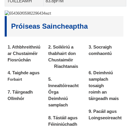
TOILLEAMH
83.8pF/M
Próiseas Saincheaptha
1. Athbhreithniú
2. Soiléiriú a
3. Socraigh
ar Chustaiméir
thabhairt don
comhaontú
Fiosrúchán
Chustaiméir
Riachtanais
4. Taighde agus
6. Deimhniú
5.
samplach
Forbairt
Innealtóireacht
tosaigh
7. Táirgeadh
Órga
roimh an
Ollmhór
Deimhniú
táirgeadh mais
samplach
9. Pacáil agus
8. Tástáil agus
Loingseoireacht
Féininiúchadh