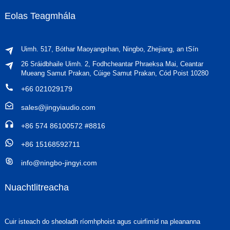
Eolas Teagmhála
Uimh. 517, Bóthar Maoyangshan, Ningbo, Zhejiang, an tSín
26 Sráidbhaile Uimh. 2, Fodhcheantar Phraeksa Mai, Ceantar
Mueang Samut Prakan, Cúige Samut Prakan, Cód Poist 10280
+66 021029179
sales@jingyiaudio.com
+86 574 86100572 #8816
+86 15168592711
info@ningbo-jingyi.com
Nuachtlitreacha
Cuir isteach do sheoladh ríomhphoist agus cuirfimid na pleananna