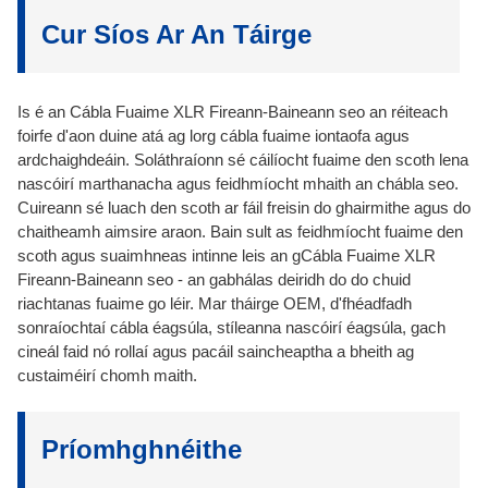
• Leagaimid síos caighdeáin agus sonraíochtaí soiléire
ar ár dtáirgí i gcoinne lochtanna in ábhair agus i gceardaíocht ar feadh
Cur Síos Ar An Táirge
agus indéanta do na táirgí.
tréimhse bliana ón dáta seachadta chuig an gcustaiméir. Níl an
• Spotaí a sheiceáil ag céimeanna éagsúla den
barántas seo bailí ach don cheannaitheoir bunaidh agus ní féidir é a
aistriú.
phróiseas táirgthe.
Is é an Cábla Fuaime XLR Fireann-Baineann seo an réiteach
• Tástáil 100% ar gach píosa táirge roimh phacáil.
1.1 Dearbhú Cáilíochta: Cinntímid go gcomhlíonann na táirgí a
foirfe d'aon duine atá ag lorg cábla fuaime iontaofa agus
Seirbhísí Iar-Díolacháin
sheolaimid amach na caighdeáin a shocraímid lenár gcustaiméirí.
ardchaighdeáin. Soláthraíonn sé cáilíocht fuaime den scoth lena
Seirbhísí Iar-Díolacháin
nascóirí marthanacha agus feidhmíocht mhaith an chábla seo.
1.2 Athsholáthar bliana amháin: Soláthraímid athsholáthar d'earraí
• Ionadaí díolacháin duine le duine chun cabhrú le haon
lochtacha laistigh de bhliain tar éis iad a fháil.
Cuireann sé luach den scoth ar fáil freisin do ghairmithe agus do
saincheisteanna nó imní a réiteach.
chaitheamh aimsire araon. Bain sult as feidhmíocht fuaime den
1.3 Seirbhís & Tacaíocht: Níl tú i d'aonar tar éis an cheannaigh.
• Ráthaímid go gcomhlíonann cáilíocht ár dtáirgí na
scoth agus suaimhneas intinne leis an gCábla Fuaime XLR
Soláthraímid seirbhís agus tacaíocht theicniúil go leanúnach tar éis
caighdeáin a comhaontaíodh.
Fireann-Baineann seo - an gabhálas deiridh do do chuid
Seachadadh in am
díolacháin.
riachtanas fuaime go léir. Mar tháirge OEM, d'fhéadfadh
sonraíochtaí cábla éagsúla, stíleanna nascóirí éagsúla, gach
2. Próiseas Éileamh Barántais:
Seachadadh in am
Lean an próiseas thíos le haghaidh éilimh bharántais.
cineál faid nó rollaí agus pacáil saincheaptha a bheith ag
• Leanfaimid orainn ag seachadadh in am agus ag
custaiméirí chomh maith.
comhlíonadh spriocdhátaí gach ordaithe.
2.1 Ní mór do chustaiméirí fógra a thabhairt dúinn láithreach faoi aon
éilimh bharántais trí theagmháil a dhéanamh lenár n-ionadaí díolacháin
• Conarthaí le raon leathan comhpháirtithe lóistíochta ó
Tacaíocht Theicniúil agus Margaíochta
ainmnithe.
sheoltóirí loingseoireachta aeir go muir.
Príomhghnéithe
2.2 Ní mór cruthúnas ar lochtanna amhail pictiúir nó físeáin, lena n-