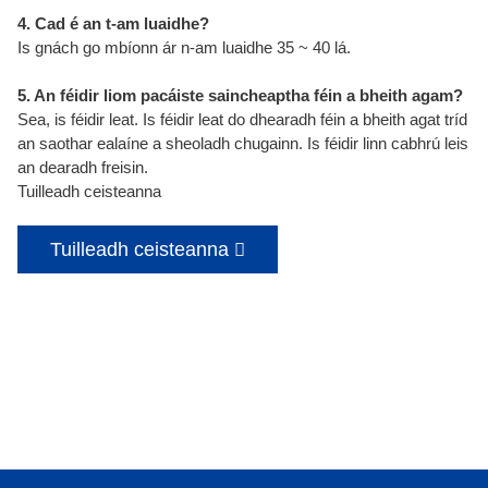
4. Cad é an t-am luaidhe?
Is gnách go mbíonn ár n-am luaidhe 35 ~ 40 lá.
5. An féidir liom pacáiste saincheaptha féin a bheith agam?
Sea, is féidir leat. Is féidir leat do dhearadh féin a bheith agat tríd
an saothar ealaíne a sheoladh chugainn. Is féidir linn cabhrú leis
an dearadh freisin.
Tuilleadh ceisteanna
Tuilleadh ceisteanna