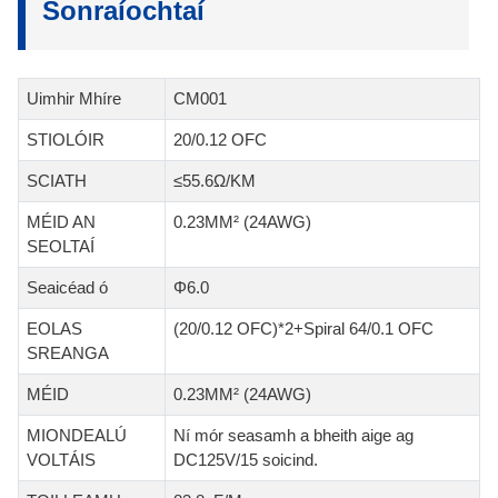
Sonraíochtaí
Uimhir Mhíre
CM001
STIOLÓIR
20/0.12 OFC
SCIATH
≤55.6Ω/KM
MÉID AN
0.23MM² (24AWG)
SEOLTAÍ
Seaicéad ó
Φ6.0
EOLAS
(20/0.12 OFC)*2+Spiral 64/0.1 OFC
SREANGA
MÉID
0.23MM² (24AWG)
MIONDEALÚ
Ní mór seasamh a bheith aige ag
VOLTÁIS
DC125V/15 soicind.