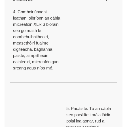
4. Comhoiriúnacht
leathan: oibríonn an cábla
micreafóin XLR 3 bioráin
seo go maith le
comhchuibhitheoirí,
meascthóirí fuaime
digiteacha, bághanna
paiste, aimplitheoirí,
cainteoirí, micreafón gan
sreang agus níos mó.
5. Pacáiste: Tá an cábla
seo pacáilte i mála láidir
polai ina aonar, rud a