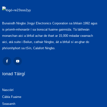
Bunaíodh Ningbo Jingyi Electronics Corporation sa bhliain 1992 agus
is príomh-mhonaróir í sa tionscal fuaime gairmiúla. Tá láithreán
monarchan aici a bhfuil achar de thart ar 15,000 méadar cearnach
aici, atá suite i Beilun, cathair Ningbo, áit a bhfuil sí an-ghar do
phríomhphort sa tSín, Calafort Ningbo.
Ionad Táirgí
Nascóirí
Cábla Fuaime
Seasamh