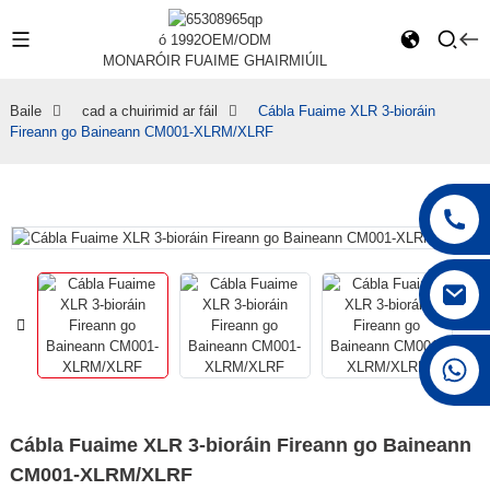
ó 1992
OEM/ODM
MONARÓIR FUAIME GHAIRMIÚIL
Baile
cad a chuirimid ar fáil
Cábla Fuaime XLR 3-bioráin
Fireann go Baineann CM001-XLRM/XLRF
+86 15168592711
Cábla Fuaime XLR 3-bioráin Fireann go Baineann
CM001-XLRM/XLRF