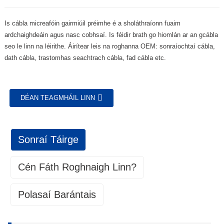
Is cábla micreafóin gairmiúil préimhe é a sholáthraíonn fuaim
ardchaighdeáin agus nasc cobhsaí. Is féidir brath go hiomlán ar an gcábla
seo le linn na léirithe. Áirítear leis na roghanna OEM: sonraíochtaí cábla,
dath cábla, trastomhas seachtrach cábla, fad cábla etc.
DÉAN TEAGMHÁIL LINN
Sonraí Táirge
Cén Fáth Roghnaigh Linn?
Polasaí Barántais
Rialú Cáilíochta
1. Clúdach Barántais:
Rialú Cáilíochta
Mar mhonarcha Monaróra Trealamh Bunaidh (OEM), tugaimid barántas