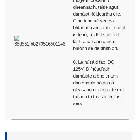
thugann cosaint ó
dheannach, taise agus
damáistí féideartha eile.
Cinntíonn sé seo go
bhfanann an cábla i riocht
is fearr, réidh le húsáid
láithreach aon uair a
bhíonn sé de dhíth ort.
6. Le húsáid faoi DC
125V: D’fhéadfadh
damáiste a bheith ann
don chábla nó do na
gléasanna ceangailte má
théann tú thar an voltas
seo.