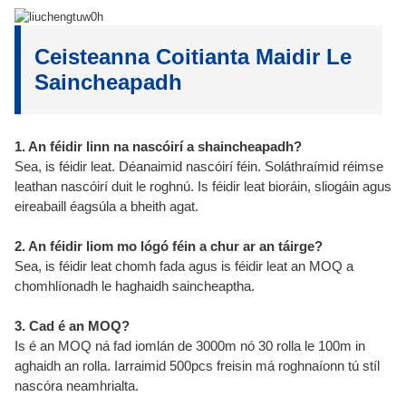
Ceisteanna Coitianta Maidir Le
Saincheapadh
1. An féidir linn na nascóirí a shaincheapadh?
Sea, is féidir leat. Déanaimid nascóirí féin. Soláthraímid réimse
leathan nascóirí duit le roghnú. Is féidir leat bioráin, sliogáin agus
eireabaill éagsúla a bheith agat.
2. An féidir liom mo lógó féin a chur ar an táirge?
Sea, is féidir leat chomh fada agus is féidir leat an MOQ a
chomhlíonadh le haghaidh saincheaptha.
3. Cad é an MOQ?
Is é an MOQ ná fad iomlán de 3000m nó 30 rolla le 100m in
aghaidh an rolla. Iarraimid 500pcs freisin má roghnaíonn tú stíl
nascóra neamhrialta.