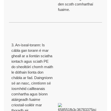
den scoth comharthaí
fuaime.
Tá próisis loingseoireachta agus seachadta éifeachtacha againn chun
seachadadh in am a chinntiú chun na spriocdhátaí do gach ordú a
chomhlíonadh.
TACAÍOCHT THEICNIÚIL AGUS
TACAÍOCHTA
3. An-íseal-torann: Is
cábla gan torann é mar
gheall ar a líontán sciatha
Soláthraímid tacaíochtaí teicniúla gairmiúla le 30+ bliain de thaithí
iontach agus sciath PE
táirgthe agus nuálaíochta OEM/ODM.
do sheoltóirí chomh maith
le dóthain líonta don
DEIMHNITHE
chábla ar fad. Daingníonn
sé an nasc, cinntíonn sé
íosmhéid caillteanais
comhartha agus bíonn
ISO9001/ISO9002/RoHS /CE/REACH/Togra 65 California.
atáirgeadh fuaime
criostail-soiléir mar
thoradh air.