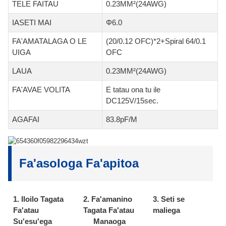
TELE FAITAU
0.23MM²(24AWG)
IASETI MAI
Φ6.0
FA'AMATALAGA O LE
(20/0.12 OFC)*2+Spiral 64/0.1
UIGA
OFC
LAUA
0.23MM²(24AWG)
FA'AVAE VOLITA
E tatau ona tu ile
DC125V/15sec.
AGAFAI
83.8pF/M
Fa'asologa Fa'apitoa
1. Iloilo Tagata
2. Fa'amanino
3. Seti se
Fa'atau
Tagata Fa'atau
maliega
Su'esu'ega
Manaoga