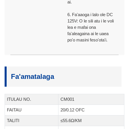
ai.
6. Fa'aaoga i lalo ole DC
125V: O le sili atu i le voli
lea e mafai ona
fa'aleagaina ai le uaea
po'o masini feso'ota'i.
Fa'amatalaga
ITULAU NO.
CM001
FAITAU
20/0.12 OFC
TALITI
≤55.6Ω/KM