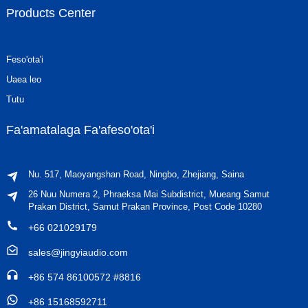
Products Center
Feso'ota'i
Uaea leo
Tutu
Fa'amatalaga Fa'afeso'ota'i
Nu. 517, Maoyangshan Road, Ningbo, Zhejiang, Saina
26 Nuu Numera 2, Phraeksa Mai Subdistrict, Mueang Samut
Prakan District, Samut Prakan Province, Post Code 10280
+66 021029179
sales@jingyiaudio.com
+86 574 86100572 #8816
+86 15168592711