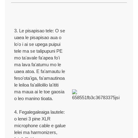
FA'ATEKINISI MA LAGOLAGO
3. Le pisapisao tele: O se
uaea le pisapisao aua o
Matou te tuʻuina atu lagolago faʻapitoa faʻapolofesa ma 30 + tausaga
OEM / ODM gaosiga ma faʻamatalaga fou.
loʻo i ai se upega puipui
tele ma se talipupuni PE
mo taʻavale faʻapea foʻi
TUSITISI
ma lava faʻatumu mo le
uaea atoa. E fa'amautu le
feso'ota'iga, fa'amautinoa
ISO9001/ ISO9002/RoHS /CE/REACH/Kalefonia Fautuaga 65.
le leiloa fa'alilolilo la'ititi
ma maua ai le toe gaosia
o leo manino tioata.
4. Fegalegaleaiga lautele:
o lenei 3 pine XLR
microphone cable e galue
lelei ma harmonizers,