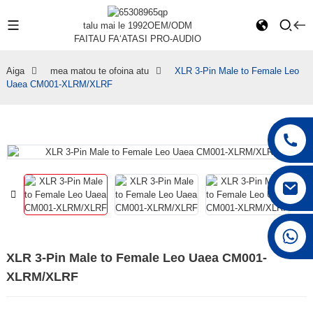
talu mai le 1992
OEM/ODM
FAITAU FAʻATASI PRO-AUDIO
Aiga
mea matou te ofoina atu
XLR 3-Pin Male to Female Leo
Uaea CM001-XLRM/XLRF
+86 15168592711
XLR 3-Pin Male to Female Leo Uaea CM001-
XLRM/XLRF