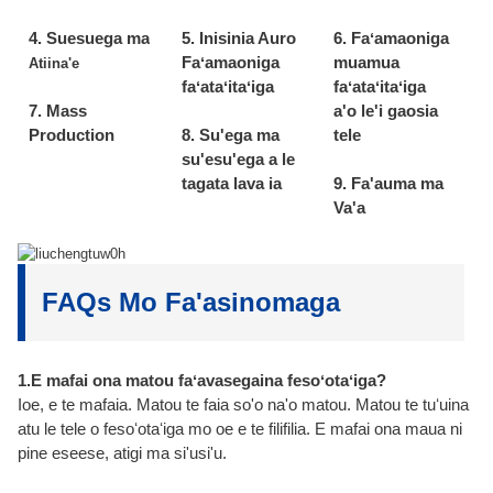
4. Suesuega ma
5. Inisinia Auro
6. Faʻamaoniga
Faʻamaoniga
muamua
Atiina'e
faʻataʻitaʻiga
faʻataʻitaʻiga
7. Mass
a'o le'i gaosia
Production
8. Su'ega ma
tele
su'esu'ega a le
tagata lava ia
9. Fa'auma ma
Va'a
FAQs Mo Fa'asinomaga
1.E mafai ona matou faʻavasegaina fesoʻotaʻiga?
Ioe, e te mafaia. Matou te faia so'o na'o matou. Matou te tuʻuina
atu le tele o fesoʻotaʻiga mo oe e te filifilia. E mafai ona maua ni
pine eseese, atigi ma si'usi'u.