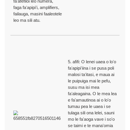
faʻafefiloi leo numera,
faga faʻapipiʻi, amplifiers,
failauga, masini faaleotele
leo ma sili atu.
5. afifi: O lenei uaea o loʻo
faʻapipiʻiina i se pusa poli
malosi taʻitasi, e maua ai
le puipuiga mai le pefu,
susu ma isi mea
faʻaleagaina. O le mea lea
e fa'amautinoa ai o lo'o
tumau pea le uaea i se
tulaga sili ona lelei, sauni
mo le fa'aoga vave i so'o
se taimi e te mana'omia