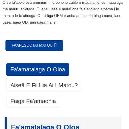
O se fa'apolofesa premium microphone cable e maua ai le leo maualuga
ma mautu so'otaga. O lenei uaea e mafai ona faʻalagolago atoatoa i le
taimi o le faʻatinoga. O filifiliga OEM e aofia ai: faʻamatalaga uaea, lanu
uaea, uaea OD, umi uaea ma isi.
FAAFESOOTAI MATOU
Fa'amatalaga O Oloa
Aiseā E Filifilia Ai I Matou?
Faiga Fa'amaonia
Puleaina lelei
1. Puipuiga Fa'amaonia:
Puleaina lelei
I le avea ai o se Falegaosi Mea Fa'apitoa (OEM), matou te fa'amaonia a
• Matou te setiina tulaga manino ma mafai ona ausia
matou oloa mai fa'aletonu i meafaitino ma galuega mo se vaitaimi e tasi
Fa'amatalaga O Oloa
ma faʻamatalaga mo oloa.
le tausaga mai le aso na tu'uina atu i le tagata fa'atau. O lenei warranty