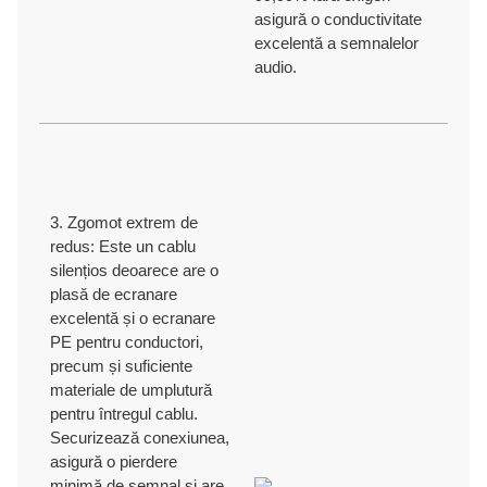
asigură o conductivitate
excelentă a semnalelor
Avem procese eficiente de expediere și livrare pentru a asigura livrarea
audio.
la timp și a respecta termenele limită pentru fiecare comandă.
ASISTENȚĂ TEHNICĂ ȘI ASISTENȚĂ
Oferim asistență tehnică profesională cu peste 30 de ani de experiență
3. Zgomot extrem de
în producție și inovare OEM/ODM.
redus: Este un cablu
silențios deoarece are o
plasă de ecranare
CERTIFICATE
excelentă și o ecranare
PE pentru conductori,
precum și suficiente
ISO9001/ ISO9002/RoHS /CE/REACH/Propunerea 65 din California.
materiale de umplutură
pentru întregul cablu.
Securizează conexiunea,
asigură o pierdere
minimă de semnal și are