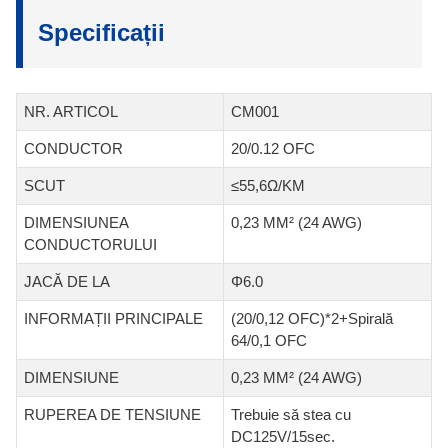
Specificații
NR. ARTICOL
CM001
CONDUCTOR
20/0.12 OFC
SCUT
≤55,6Ω/KM
DIMENSIUNEA
0,23 MM² (24 AWG)
CONDUCTORULUI
JACĂ DE LA
Φ6.0
INFORMAȚII PRINCIPALE
(20/0,12 OFC)*2+Spirală
64/0,1 OFC
DIMENSIUNE
0,23 MM² (24 AWG)
RUPEREA DE TENSIUNE
Trebuie să stea cu
DC125V/15sec.