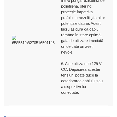
într-o pungă rezistentă de
polietilenă, oferind
protecție împotriva
prafului, umezelii și a altor
potențiale daune. Acest
lucru asigură că cablul
rămâne în stare optimă,
gata de utilizare imediată
ori de câte ori aveți
nevoie.
6. A se utiliza sub 125 V
CC: Depășirea acestei
tensiuni poate duce la
deteriorarea cablului sau
a dispozitivelor
conectate.