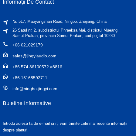
Informații De Contact
Nr. 517, Maoyangshan Road, Ningbo, Zhejiang, China
26 Satul nr. 2, subdistrictul Phraeksa Mai, districtul Mueang
Samut Prakan, provincia Samut Prakan, cod poștal 10280
+66 021029179
sales@jingyiaudio.com
+86 574 86100572 #8816
+86 15168592711
info@ningbo-jingyi.com
Buletine Informative
Introdu adresa ta de e-mail și îți vom trimite cele mai recente informații
despre planuri.