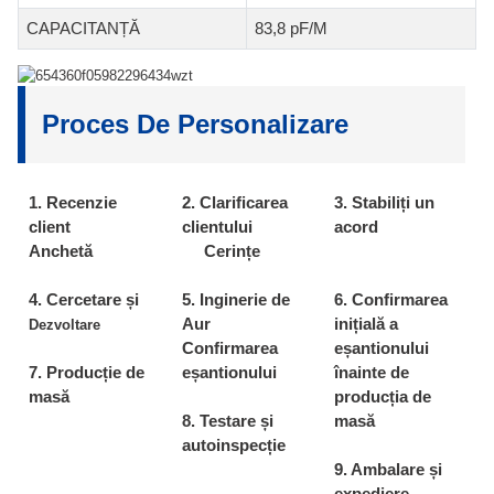
CAPACITANȚĂ
83,8 pF/M
Proces De Personalizare
1. Recenzie
2. Clarificarea
3. Stabiliți un
client
clientului
acord
Anchetă
Cerințe
4. Cercetare și
5. Inginerie de
6. Confirmarea
Aur
inițială a
Dezvoltare
Confirmarea
eșantionului
7. Producție de
eșantionului
înainte de
masă
producția de
8. Testare și
masă
autoinspecție
9. Ambalare și
expediere